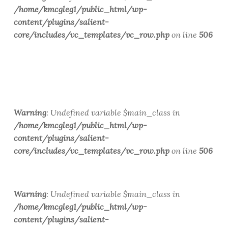
/home/kmcgleg1/public_html/wp-
content/plugins/salient-
core/includes/vc_templates/vc_row.php
on line
506
Warning
: Undefined variable $main_class in
/home/kmcgleg1/public_html/wp-
content/plugins/salient-
core/includes/vc_templates/vc_row.php
on line
506
Warning
: Undefined variable $main_class in
/home/kmcgleg1/public_html/wp-
content/plugins/salient-