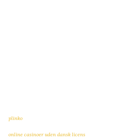
plinko
online casinoer uden dansk licens