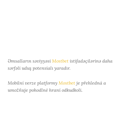
Əmsalların səviyyəsi
Mostbet
istifadəçilərinə daha
sərfəli uduş potensialı yaradır.
Mobilní verze platformy
Mostbet
je přehledná a
umožňuje pohodlné hraní odkudkoli.